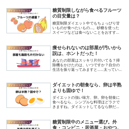
糖質制限しながら食べるフルーツ
ダイエットのヒント
の目安量は？
糖質制限ダイエット中でもちょっぴり甘
いものが食べたいもの…。砂糖を使った
スイーツなどは食べないことをおすすめ
しますが、フルーツはビタミンも豊富で
すし、食べる種類と量に気をつければ
◎。ただし、フルーツは果糖をたくさん
痩せられないのは部屋が汚いから
ダイエットのヒント
含んでいるので食べ過ぎは禁...
説は、ホントだった！
あなたの部屋はスッキリ片付いてる？掃
除機をかけたのは、いつですか？自分の
生活を振り返ってみますと……太っていく
とき（暴飲暴食中）は部屋が散らかって
いて、汚い…。一番にケアしなければい
けないし、他人まかせにはできない自分
ダイエットの朝食なら、卵は半熟
ダイエットのヒント
の体さえ不健康に・雑に...
よりも固ゆで！
ダイエットの強い味方、卵。卵を朝食に
食べるなら、シンプルな料理ほどラクで
きますね。ダイエットしてるなら卵だっ
て食べ方と調理のコツあり。忙しい朝食
に、用意しておけますし、ゆで卵こそ、
(*^^*)シンプルで◎！卵料理は固めがお
糖質制限中のメニュー選び。外
ダイエットのヒント
すすめ卵は、糖質を...
食・コンビニ・居酒屋・おやつ。