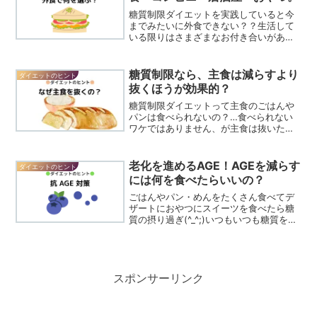
糖質制限ダイエットを実践していると今
までみたいに外食できない？？生活して
いる限りはさまざまなお付き合いがあり
ますよね？ダイエット中なのは自己都合
のお話…ダイエットしているから…という
理由ですべて断るわけにはいきません。
糖質制限なら、主食は減らすより
ダイエットのヒント
外食のときなど、食べる...
抜くほうが効果的？
糖質制限ダイエットって主食のごはんや
パンは食べられないの？…食べられない
ワケではありません、が主食は抜いたほ
うが効果を実感しやすいです。なぜ太る
のかというと1食で摂る糖質量が多いと血
糖値を上げてしまいその結果、脂肪が増
老化を進めるAGE！AGEを減らす
ダイエットのヒント
える…というのが私たち...
には何を食べたらいいの？
ごはんやパン・めんをたくさん食べてデ
ザートにおやつにスイーツを食べたら糖
質の摂り過ぎ(^_^;)いつもいつも糖質を食
べていると消費できずに余った糖が体内
でタンパク質と結びつく「糖化」が進
み、「AGE」も増えていきます。
AGE（AGEs）とは...
スポンサーリンク