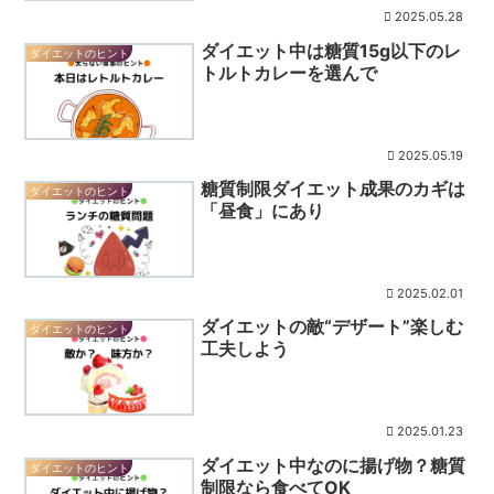
2025.05.28
ダイエット中は糖質15g以下のレ
ダイエットのヒント
トルトカレーを選んで
2025.05.19
糖質制限ダイエット成果のカギは
ダイエットのヒント
「昼食」にあり
2025.02.01
ダイエットの敵“デザート”楽しむ
ダイエットのヒント
工夫しよう
2025.01.23
ダイエット中なのに揚げ物？糖質
ダイエットのヒント
制限なら食べてOK