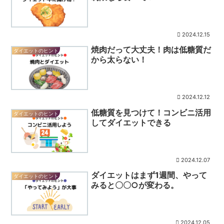
2024.12.15
焼肉だって大丈夫！肉は低糖質だ
ダイエットのヒント
から太らない！
2024.12.12
低糖質を見つけて！コンビニ活用
ダイエットのヒント
してダイエットできる
2024.12.07
ダイエットはまず1週間、やって
ダイエットのヒント
みると〇〇○が変わる。
2024.12.05