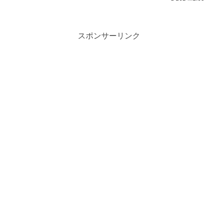
スポンサーリンク