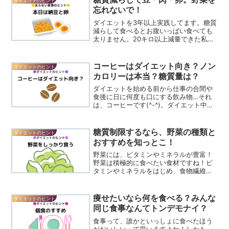
ダイエットのヒント
忘れないで！
ダイエットを3年以上実践してます。糖質
減らして食べるとお腹いっぱい食べても
太りません。20キロ以上減量できた私が
食べてる日々のリアルメニュー。本日
は、豆・肉・卵(#^^#)もちろん野菜もい
っぱい食べる！先日のTVで「糖質制限で
コーヒーはダイエット向き？ノン
ダイエットのヒント
命にキケンが！...
カロリーは本当？糖質量は？
ダイエットを始める前から仕事の合間や
食後に日に何度も口にする飲み物…それ
は、コーヒーです(^-^)。ダイエット中は
代謝アップのためにも水分をたくさん摂
りたいもの。お水も飲みますがちょっと
味や香りがほしいですよね。紅茶もたま
糖質制限するなら、野菜の種類と
ダイエットのヒント
には飲みますがコー...
おすすめを知っとこ！
野菜には、ビタミンやミネラルが豊富！
野菜は積極的に食べたい食材ですね！ビ
タミンやミネラルをはじめ、食物繊維を
摂るためには、たくさん食べたい野菜で
すが…糖質制限中は糖質が気になります
ね。野菜を選ぶときには、含まれる糖質
痩せたいなら何を食べる？みんな
ダイエットのヒント
の量によって大きく3つの...
同じ食事なんてトンデモナイ？
食事って、誰かといっしょに食べたほう
がおいしいって思いますよね！しかも、