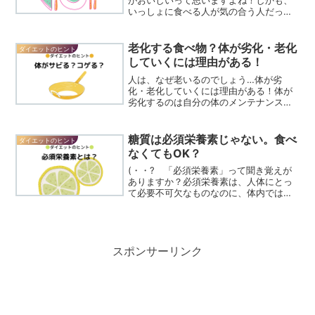
いっしょに食べる人が気の合う人だった
りしたら、もっとおいしい食事になる
し、家族みんなで食事するのはホームド
ラマでもおなじみの風景。…そのとき、
老化する食べ物？体が劣化・老化
ダイエットのヒント
食卓に並んでるのはどんなお...
していくには理由がある！
人は、なぜ老いるのでしょう…体が劣
化・老化していくには理由がある！体が
劣化するのは自分の体のメンテナンスを
怠っているから。体が老化するのは生き
ていて歳をとるからにほかなりません。
誰でも歳はとります…けれどできれば老
糖質は必須栄養素じゃない。食べ
ダイエットのヒント
けたくありませんよね…！自...
なくてもOK？
(・・? 「必須栄養素」って聞き覚えが
ありますか？必須栄養素は、人体にとっ
て必要不可欠なものなのに、体内では作
り出せないので食べて摂取します。名前
のとおり必須な栄養素なので足りないと
体調不良や病気になります。この「必須
栄養素」に糖質は含まれ...
スポンサーリンク