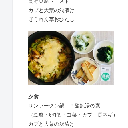
高野豆腐トースト
カブと大葉の浅漬け
ほうれん草おひたし
夕食
サンラータン鍋 ＊酸辣湯の素
（豆腐・卵1個・白菜・カブ・長ネギ）
カブと大葉の浅漬け