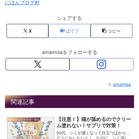
にほんブログ村
シェアする
X
はてブ
コピー
amamisaをフォローする
amamisa
関連記事
【注意！】猫が舐めるのでクリー
50代からのカラダ・美容
ム塗れない！サプリで対策！
50代。シミが濃くなって目立つばかり…
どうにかしないと！…なのに、シミ消し