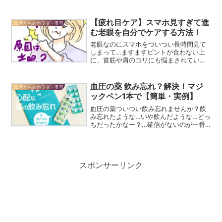
スプレー」が販売中。バッグに入れて持
ち歩けて新鮮な次亜塩素酸を生成して除
菌。選んだ理由はそれだけではありませ
【疲れ目ケア】スマホ見すぎて進
50代からのカラダ・美容
ん！
む老眼を自分でケアする方法！
老眼なのにスマホをついつい長時間見て
しまって…ますますピントが合わない上
に、首筋や肩のコリにも悩まされていま
せんか？目のぼやけを改善できるならと
【疲れ目ケア】実践した方法についてお
伝えします。
血圧の薬 飲み忘れ？解決！マジ
50代からのカラダ・美容
ックペン1本で【簡単・実例】
血圧の薬ついつい飲み忘れませんか？飲
み忘れたような…いや飲んだような…どっ
ちだったかなー？…確信がないのが一番
心配！マジックペン1本あれば解決できち
ゃう、とっても簡単な解決方法をご紹介
します。
スポンサーリンク