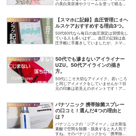
の美白美容液やクリームを塗って眠ると
猫が舐めるのが心配です！これからのシ
ミ対策は、サプリを飲んで内側からケア
して肌を立て直します。
【スマホに記録】血圧管理にｄヘ
50代からのカラダ・美容
ルスケアおすすめする理由3つ。
50代60代なら毎日の血圧測定は習慣化し
ている人も多いはず…。血圧の記録は血
圧手帳に手書きしていましたが、スマホ
のアプリ【ｄヘルスケア】を使ったとこ
ろ簡単で使い勝手が良い！おすすめポイ
ントを解説します。
50代でも滲まないアイライナー
50代からのカラダ・美容
UZU。50代アイラインの描き
方。
50代にこそ大切なアイメイク。若いころ
と同じアイメイクをしていませんか？目
元の印象は若見えのポイントです！アイ
ラインが滲んでしまうお悩みも、滲まな
いアイライナーやアイラインの描き方を
知ればスッキリ解決！
パナソニック 携帯除菌スプレー
50代からのカラダ・美容
の口コミ！選んだ4つの理由と
は？
パナソニックの「ジアイーノ」は次亜塩
素酸で空間を除菌・脱臭すると大人気で
すね。そのパナソニックから「携帯除菌