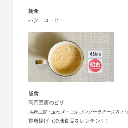
朝食
バターコーヒー
昼食
高野豆腐のピザ
高野豆腐・玉ねぎ・ゴルゴンゾーラチーズ＆と
鶏唐揚げ（冷凍食品をレンチン！）