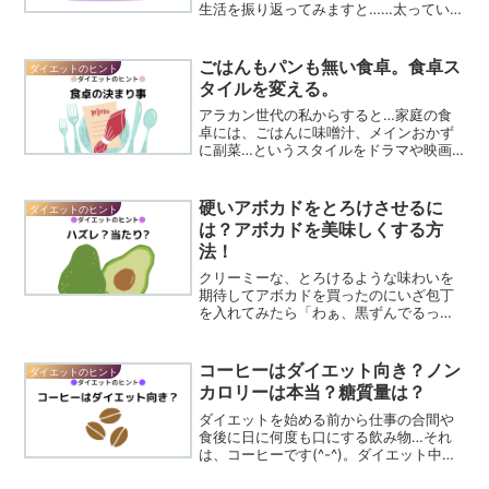
生活を振り返ってみますと……太っていく
とき（暴飲暴食中）は部屋が散らかって
いて、汚い…。一番にケアしなければい
けないし、他人まかせにはできない自分
ごはんもパンも無い食卓。食卓ス
ダイエットのヒント
の体さえ不健康に・雑に...
タイルを変える。
アラカン世代の私からすると…家庭の食
卓には、ごはんに味噌汁、メインおかず
に副菜…というスタイルをドラマや映画
でも、暮らす中でも、刷り込まれてきた
ように思います。そして、三角食べ。ご
はんと汁とおかずを行き来しながら食べ
硬いアボカドをとろけさせるに
ダイエットのヒント
ましょう、という食べ方も...
は？アボカドを美味しくする方
法！
クリーミーな、とろけるような味わいを
期待してアボカドを買ったのにいざ包丁
を入れてみたら「わぁ、黒ずんでるっ」
とか…「くっ、硬くて切れない」など…食
べごろをはずしてしまいがっかりするこ
と、ありますよね。黒くなって熟してそ
コーヒーはダイエット向き？ノン
ダイエットのヒント
うなのを選べば中が黒ず...
カロリーは本当？糖質量は？
ダイエットを始める前から仕事の合間や
食後に日に何度も口にする飲み物…それ
は、コーヒーです(^-^)。ダイエット中は
代謝アップのためにも水分をたくさん摂
りたいもの。お水も飲みますがちょっと