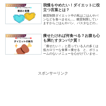
味や香りがほしいですよね。紅茶もたま
我慢をやめたい！ダイエットに役
ダイエットのヒント
には飲みますがコー...
立つ言葉とは？
糖質制限ダイエット中の私はごはんやパ
ンなどを食べません…。糖質制限してい
ますからごはんやパン、パスタなどの糖
質は「食べない」のです。我慢している
んじゃなくて、食べない！食べたいとい
う気持ちは意識せずに、食べないという
痩せたければ何食べる？お腹も心
ダイエットのヒント
行動のみを考えます。「我...
も満たすタンパク質！
「痩せたい！」と思っている人の多くは
低カロリーな食事＝痩せる と、ボリュ
ームのないメニューを心がけていません
か？低カロリーな食事を選んでるのにぜ
んぜん痩せないし、満足感もなくて、元
気もなくて…。私も糖質制限ダイエット
を実践する前は「たいして...
スポンサーリンク