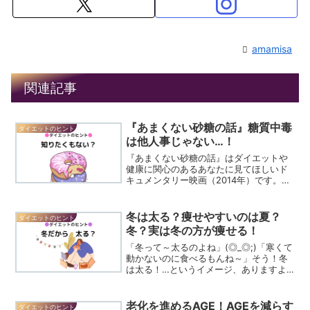
amamisa
関連記事
『あまくない砂糖の話』糖質中毒
ダイエットのヒント
は他人事じゃない…！
『あまくない砂糖の話』はダイエットや
健康に関心のあるあなたに見てほしいド
キュメンタリー映画（2014年）です。
………………………………………現代人が摂取
する砂糖の量は一日でティースプーン40
杯と言われています。一日で40杯！？？
冬は太る？痩せやすいのは夏？
ダイエットのヒント
ええ、40杯...
冬？実は冬の方が痩せる！
「冬って～太るのよね」(◎_◎;)「寒くて
動かないのに食べるもんね～」そう！冬
は太る！…というイメージ、ありますよ
ね？寒いから運動量も減っているし…寒
いからカラダに脂肪を貯め込みそうな…
冬は痩せないからダイエットに向かな
老化を進めるAGE！AGEを減らす
ダイエットのヒント