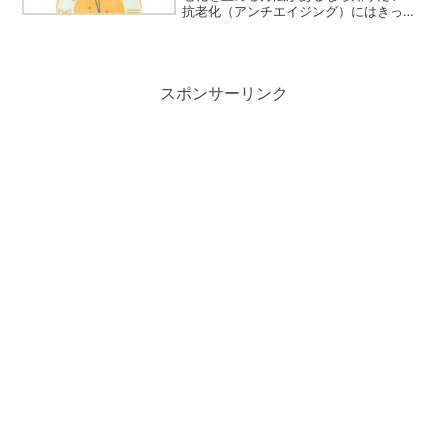
抗老化（アンチエイジング）にはきっと
あなたも興味あるハズ。老化防止に、抗
老化に、「抗酸化」が注目されていま
す。老化の原因の一つは「体の酸化」と
言われていますから「抗酸化...
スポンサーリンク