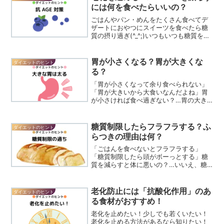
い？ところが、実は、...
には何を食べたらいいの？
ごはんやパン・めんをたくさん食べてデ
ザートにおやつにスイーツを食べたら糖
質の摂り過ぎ(^_^;)いつもいつも糖質を食
べていると消費できずに余った糖が体内
でタンパク質と結びつく「糖化」が進
み、「AGE」も増えていきます。
胃が小さくなる？胃が大きくな
ダイエットのヒント
AGE（AGEs）とは...
る？
「胃が小さくなって余り食べられない」
「胃が大きいから大食いなんだよね」胃
が小さければ食べ過ぎない？…胃の大き
さは変わるのでしょうか？…答えは、胃
に食べ物が入ると大きくなるだけ、胃
は、食べた物でふくらむだけです。「お
糖質制限したらフラフラする？ふ
ダイエットのヒント
腹いっぱい」という感覚は胃...
らつきの理由は何？
「ごはんを食べないとフラフラする」
「糖質制限したら頭がボーっとする」糖
質を減らすと体に悪いの？…いいえ、糖
質制限は健康に悪影響を与えることはあ
りません。糖質制限のやり方が間違って
いるから糖質制限したらフラフラする、
老化防止には「抗酸化作用」のあ
ダイエットのヒント
体の調子が悪くなったなどと...
る食材がおすすめ！
老化を止めたい！少しでも若くいたい！
老化を止める方法があるなら知りたい！