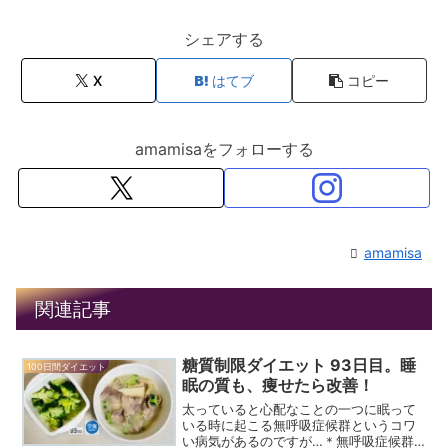
シェアする
X
はてブ
コピー
amamisaをフォローする
amamisa
関連記事
糖質制限ダイエット 93日目。睡
100日間ダイエット
眠の質も、痩せたら改善！
太っていると心配なことの一つに眠って
いる時に起こる無呼吸症候群というコワ
い病気があるのですが…＊無呼吸症候群