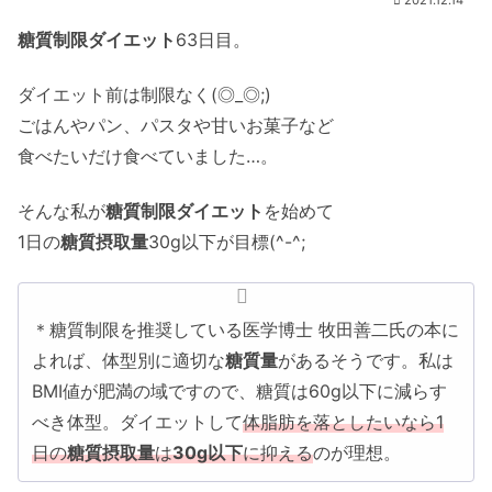
糖質制限ダイエット
63日目。
ダイエット前は制限なく(◎_◎;)
ごはんやパン、パスタや甘いお菓子など
食べたいだけ食べていました…。
そんな私が
糖質制限ダイエット
を始めて
1日の
糖質摂取量
30g以下が目標(^-^;
＊糖質制限を推奨している医学博士 牧田善二氏の本に
よれば、体型別に適切な
糖質量
があるそうです。私は
BMI値が肥満の域ですので、糖質は60g以下に減らす
べき体型。ダイエットして
体脂肪を落としたいなら1
日の
糖質摂取量
は
30g以下
に抑える
のが理想。