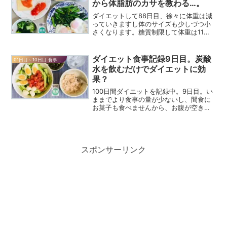
から体脂肪のカサを教わる…。
ダイエットして88日目、徐々に体重は減
っていきますし体のサイズも少しづつ小
さくなります。糖質制限して体重は11キ
ロ減りました。数字で見るだけでは減ら
した11キロの実感がわきませんがかたま
りとしての11キロを目にしてその大きさ
ダイエット食事記録9日目。炭酸
01日目～10日目 食事記録
に唖然としました...
水を飲むだけでダイエットに効
果？
100日間ダイエットを記録中。9日目。い
ままでより食事の量が少ないし、間食に
お菓子も食べませんから、お腹が空きま
す！空腹感はダイエットの大敵。炭酸水
を利用して空腹感をやわらげます！
スポンサーリンク