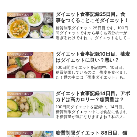
とは？ 無呼吸や低呼吸の回数が1時間あ
たり5回以上あると「睡眠時無呼吸症候
群」と診断されるそうです。原因の一つ
ダイエット食事記録25日目。食
100日間ダイエット
に「肥満により気道周り...
事をつくることこそダイエット！
糖質制限ダイエット 25日目です。100日
間ダイエットですから早くも四分の一が
過ぎるわけですね…。ダイエットをして
もしなくても過ぎていく日々はいっしょ
です…！コロナ禍・在宅での仕事のおか
げで昼食を自宅でつくって食べられるこ
ダイエット食事記録10日目。蕎麦
100日間ダイエット
ともあり糖質制限ダ...
はダイエットに良い？悪い？
100日間ダイエットを記録中。10日目。
糖質制限しているのに、蕎麦を食べまし
た！世の中には「蕎麦ダイエット」もあ
るんですね！蕎麦はダイエット効果があ
るんでしょうか？
ダイエット食事記録14日目。アボ
100日間ダイエット
カドは高カロリー？糖質量は？
100日間ダイエットを記録中。14日目。
糖質制限ダイエット中には食品に含まれ
る糖質量が気になりますよね？私の大好
きなアボカドはダイエット向きなのか？
カロリー・糖質量など調べてみました！
糖質制限ダイエット 88日目。猫
100日間ダイエット