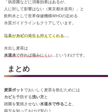
「病原菌などに消毒効果はあるが、
人に対して影響はない（東京都水道局）」と
飲料水として世界保健機構WHOの定める
水質ガイドラインもクリアしています。
塩素が
カビ
の発生も抑えてくれる
…。
水出し麦茶は
水道水
で作れば傷みにくい
…というわけです。
まとめ
麦茶ポット
でおいしく麦茶を飲むためには
カビ
を予防する
洗い方
と
雑菌を繁殖させない
水道水で作ること
、
両方を知っておけば安心！