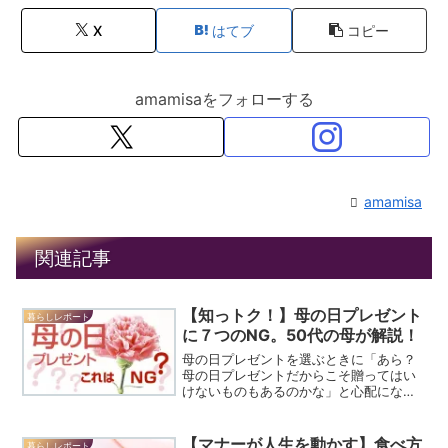
X
はてブ
コピー
amamisaをフォローする
amamisa
関連記事
【知っトク！】母の日プレゼント
暮らしレポート
に７つのNG。50代の母が解説！
母の日プレゼントを選ぶときに「あら？
母の日プレゼントだからこそ贈ってはい
けないものもあるのかな」と心配になる
ことがありますよね？母の日プレゼント
に選びがちなのに実はNGなものも…知っ
ておきましょう！
【マナーが人生を動かす】食べ方
暮らしレポート