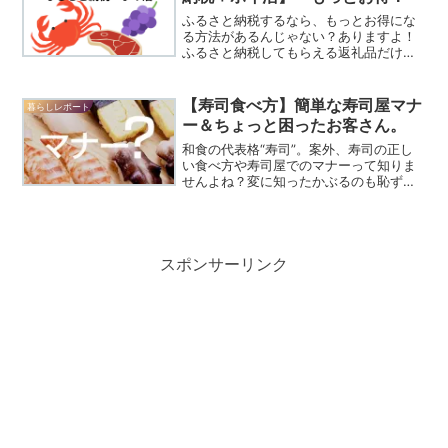
ふるさと納税するなら、もっとお得にな
る方法があるんじゃない？ありますよ！
ふるさと納税してもらえる返礼品だけで
もいろいろお得なのに、「楽天」や「ふ
るなび」を経由すれば、ポイントまで貯
まります！ふるさと納税してポイントま
【寿司食べ方】簡単な寿司屋マナ
暮らしレポート
で貯まるなんて…知らない...
ー＆ちょっと困ったお客さん。
和食の代表格“寿司”。案外、寿司の正し
い食べ方や寿司屋でのマナーって知りま
せんよね？変に知ったかぶるのも恥ずか
しいし最低限のマナーが知りたい！老舗
の寿司職人さんに（恥を忍んで）聞きま
した。
スポンサーリンク