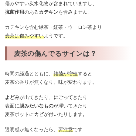
傷みやすい炭水化物が含まれていますし、
抗菌作用
のある
カテキン
を含みません。
カテキンを含む緑茶・紅茶・ウーロン茶より
麦茶は傷みやすい
ようです。
麦茶の傷んでるサインは？
時間の経過とともに、
雑菌が増殖
すると
麦茶の香りが無くなり、味が変わります。
よどみ
が出てきたり、
にごって
きたり
表面に
膜みたいなもの
が浮いてきたり
麦茶ポットに
カビ
が付いたりします。
透明感が無くなったら、
要注意
です！