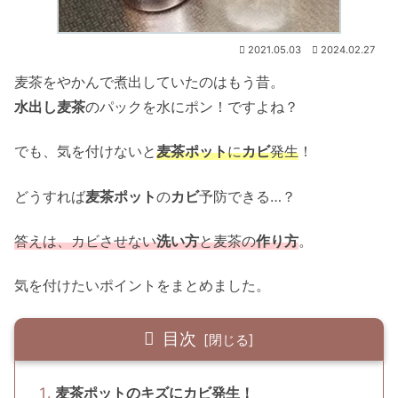
2021.05.03
2024.02.27
麦茶をやかんで煮出していたのはもう昔。
水出し麦茶
のパックを水にポン！ですよね？
でも、気を付けないと
麦茶ポット
に
カビ
発生
！
どうすれば
麦茶ポット
の
カビ
予防できる…？
答えは、カビさせない
洗い方
と麦茶の
作り方
。
気を付けたいポイントをまとめました。
目次
麦茶ポットのキズにカビ発生！