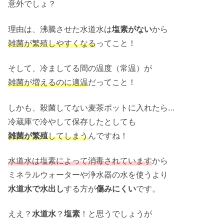
意外でしょ？
理由は、沸騰させた水道水は
塩素がない
から
雑菌が繁殖しやすくなる
ってこと！
そして、冷ましてる間の温度（常温）が
雑菌が増えるのに適温
だってこと！
しかも、殺菌してない麦茶ポットに入れたら…
冷蔵庫で冷やして保存したとしても
雑菌が繁殖
してしまう
んですね！
水道水は塩素によって消毒されています
から
ミネラルウォーターや浄水器の水を使うより
水道水で水出し
する方が
傷みにくい
です。
ええ？
水道水
？
塩素
！と思うでしょうが