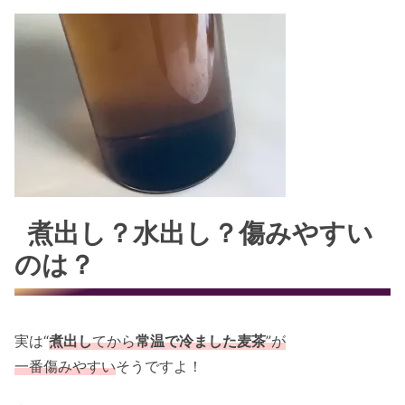
煮出し？水出し？傷みやすい
のは？
実は“
煮出し
てから
常温で冷ました麦茶
”が
一番傷みやすい
そうですよ！