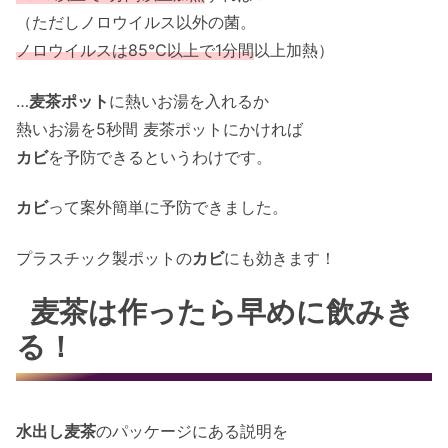
（ただしノロウイルス以外の菌。
ノロウイルスは85℃以上で1分間
以上加熱）
…
麦茶ポット
に熱いお湯を入れるか
熱いお湯を5秒間 麦茶ポットにかければ
カビ
を予防できるというわけです。
カビ
って案外簡単に予防できました。
プラスチック製ポットの
カビ
にも効きます！
麦茶は作ったら早めに飲みき
る！
水出し麦茶
のパッケージにある説明を