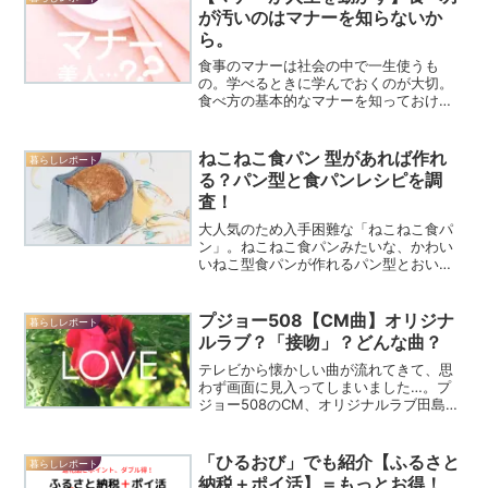
が汚いのはマナーを知らないか
ら。
食事のマナーは社会の中で一生使うも
の。学べるときに学んでおくのが大切。
食べ方の基本的なマナーを知っておけ
ば、必ず役立ち、生涯にわたって使える
スキルだという解説をしています。
ねこねこ食パン 型があれば作れ
暮らしレポート
る？パン型と食パンレシピを調
査！
大人気のため入手困難な「ねこねこ食パ
ン」。ねこねこ食パンみたいな、かわい
いねこ型食パンが作れるパン型とおいし
い食パンレシピについてご紹介します。
ねこねこ食パンを手作りできれば、おう
ちで焼きたてを楽しめますね！
プジョー508【CM曲】オリジナ
暮らしレポート
ルラブ？「接吻」？どんな曲？
テレビから懐かしい曲が流れてきて、思
わず画面に見入ってしまいました…。プ
ジョー508のCM、オリジナルラブ田島貴
男さんの歌声に！50代なら知っています
か？オリジナルラブ「接吻」という曲。
「ひるおび」でも紹介【ふるさと
暮らしレポート
納税＋ポイ活】＝もっとお得！