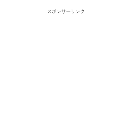
隠し味として砂糖が使われているんです
よね。それも、けっこう多め...
スポンサーリンク