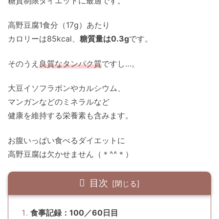
糖質制限ダイエットに最適です。
高野豆腐1食分（17g）あたり
カロリーは85kcal、
糖質量は0.3g
です。
そのうえ
良質なタンパク質
ですし…。
大豆イソフラボンやカルシウム、
マンガンなどのミネラルなど
健康を維持する栄養素も含みます。
お腹いっぱい食べるダイエットに
高野豆腐は欠かせません（＊^^＊）
目次
食事記録：100／60日目