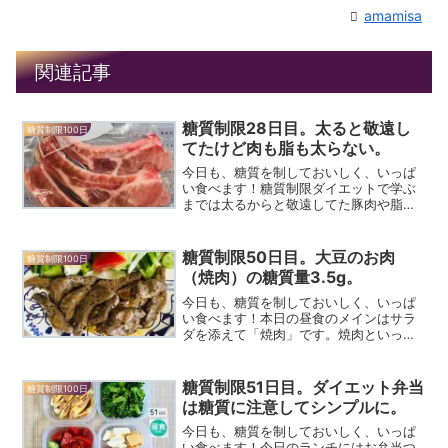
amamisa
関連記事
糖質制限28日目。太ると敬遠し
糖質制限100日
てたけど肉も脂も太らない。
今日も、糖質を制しておいしく、いっぱ
い食べます！糖質制限ダイエットで学ぶ
までは太るからと敬遠してた豚肉や脂だ
けど…肉といっしょに食べるごはんだけ
が太る原因だった…！主食のごはんやパ
ンさえ食べなければまったく体重に影響
糖質制限50日目。大豆のお肉
糖質制限100日
しません。太るからと敬遠...
（焼肉）の糖質量3.5g。
今日も、糖質を制しておいしく、いっぱ
い食べます！本日の昼食のメインはサラ
ダを添えて「焼肉」です。焼肉といって
も大豆のお肉。大豆ミートでつくられて
いるなんちゃって焼肉なんですがこれが
まあまあの味と食感なのです！味は濃い
糖質制限51日目。ダイエット弁当
糖質制限100日
目ですけど野菜と一緒に食...
は糖質に注意してシンプルに。
今日も、糖質を制しておいしく、いっぱ
い食べます！今日のランチにはお弁当つ