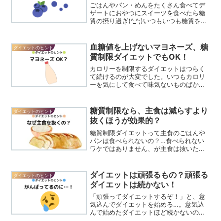
ごはんやパン・めんをたくさん食べてデ
ザートにおやつにスイーツを食べたら糖
質の摂り過ぎ(^_^;)いつもいつも糖質を食
べていると消費できずに余った糖が体内
でタンパク質と結びつく「糖化」が進
み、「AGE」も増えていきます。
血糖値を上げないマヨネーズ、糖
ダイエットのヒント
AGE（AGEs）とは...
質制限ダイエットでもOK！
カロリーを制限するダイエットはつらく
て続けるのが大変でした。いつもカロリ
ーを気にして食べて味気ないものばかり
食べてあれも高カロリー？これも高カロ
リー？カロリーを制限するってものすご
～く面倒な上に、続かない！だって、元
糖質制限なら、主食は減らすより
ダイエットのヒント
気なのに、こってりしたも...
抜くほうが効果的？
糖質制限ダイエットって主食のごはんや
パンは食べられないの？…食べられない
ワケではありません、が主食は抜いたほ
うが効果を実感しやすいです。なぜ太る
のかというと1食で摂る糖質量が多いと血
糖値を上げてしまいその結果、脂肪が増
ダイエットは頑張るもの？頑張る
ダイエットのヒント
える…というのが私たち...
ダイエットは続かない！
「頑張ってダイエットするぞ！」と、意
気込んでダイエットを始める…。意気込
んで始めたダイエットほど続かないの
は、私だけでしょうか？エクササイズ