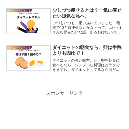
DVDを買って毎日やれば絶対に痩せられ
る！と始めるものの…5日も続かない…！
少しづつ痩せるとは？一気に痩せ
ダイエットのヒント
夕飯をドリンクに置き換え...
たい短気な私へ。
いつもいつも、思い描いていました…1週
間で10キロ痩せないかな～って。…(-_-;)
そんな夢みたいな話、あるわけないの
は、ご存知のとおり。ですから、どんな
ダイエットでも「少しづつ痩せましょ
う」が正解。この「少しづつ痩せる」を
ダイエットの朝食なら、卵は半熟
ダイエットのヒント
曖昧にせず、具体...
よりも固ゆで！
ダイエットの強い味方、卵。卵を朝食に
食べるなら、シンプルな料理ほどラクで
きますね。ダイエットしてるなら卵だっ
て食べ方と調理のコツあり。忙しい朝食
に、用意しておけますし、ゆで卵こそ、
(*^^*)シンプルで◎！卵料理は固めがお
すすめ卵は、糖質を...
スポンサーリンク