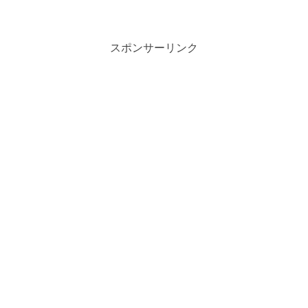
かずも用意しておき料理の時間がとれな
い時にも食事がおろそかにならないよう
気を付けています。今日の昼食の鶏つく
ね焼きは、作り置きお...
スポンサーリンク