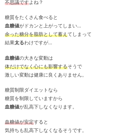
不思議です
よね？
糖質をたくさん食べると
血糖値
がドカンと上がってしまい…
余った糖分を脂肪として蓄え
てしまって
結果
太る
わけですが…
血糖値
の大きな変動は
体だけでなく心にも影響する
そうで
激しい変動は健康に良くありません。
糖質制限ダイエットなら
糖質を制限していますから
血糖値
が乱高下しなくなります。
血糖値が安定
すると
気持ちも乱高下しなくなるそうです。