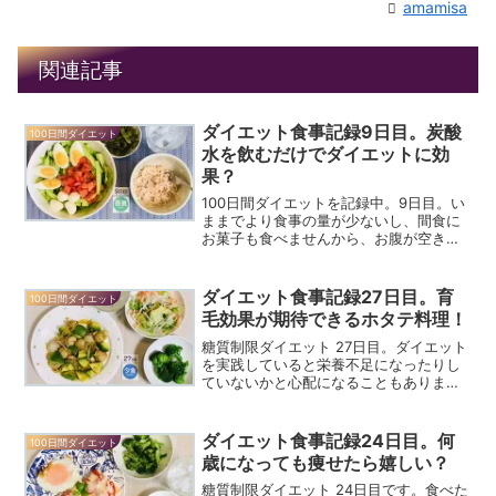
amamisa
関連記事
ダイエット食事記録9日目。炭酸
100日間ダイエット
水を飲むだけでダイエットに効
果？
100日間ダイエットを記録中。9日目。い
ままでより食事の量が少ないし、間食に
お菓子も食べませんから、お腹が空きま
す！空腹感はダイエットの大敵。炭酸水
を利用して空腹感をやわらげます！
ダイエット食事記録27日目。育
100日間ダイエット
毛効果が期待できるホタテ料理！
糖質制限ダイエット 27日目。ダイエット
を実践していると栄養不足になったりし
ていないかと心配になることもあります
よね？なんだか髪の毛が抜けたり…髪や
地肌がカサついたり…そうなったら、ホ
ントに栄養不足！ダイエットしてても、
ダイエット食事記録24日目。何
100日間ダイエット
栄養素はきちんと毎日...
歳になっても痩せたら嬉しい？
糖質制限ダイエット 24日目です。食べた