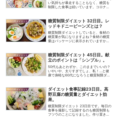
い気持ちが暴走することもなく、糖質を
制限した食事は続いています。コロナ禍
で、外出が減り、運動不足になりがちが
心配されていますが…「家にこもってば
かりで太ったのよ」とウエストあたりを
糖質制限ダイエット 32日目。レ
100日間ダイエット
撫でる80代の母…。...
ッドキドニービーンズとは？
糖質制限ダイエットしていると、食材の
糖質量が気になりますよね？食材の糖質
量はパッケージに表示されていますから
原材料や栄養成分を必ず見ています。今
までは、彩りにね、とかレシピにあった
からね、など…栄養成分のことなどほと
糖質制限ダイエット 45日目。献
100日間ダイエット
んど考えずせいぜいカロリ...
立のポイントは「シンプル」。
50代もあとわずか、このままでいいの？
いやいや、太りすぎでしょ、私！…と健
康で身軽な60代になろうと糖質制限ダイ
エットを実践中。ダイエットの食事は、
毎日つくります。今までの私のダイエッ
トパターンでは食事をつくらなくなると
ダイエット食事記録23日目。高
100日間ダイエット
挫折します。食事の管...
野豆腐の糖質量とダイエット効
果。
糖質制限ダイエット 23日目です。毎日の
食事を撮影して記録するのも糖質制限も
フツウのことになりました。作り置きお