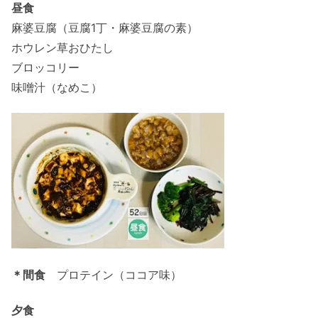
昼食
麻婆豆腐（豆腐1丁・麻婆豆腐の素）
ホウレン草おひたし
ブロッコリー
味噌汁（なめこ）
＊間食
プロテイン（ココア味）
夕食